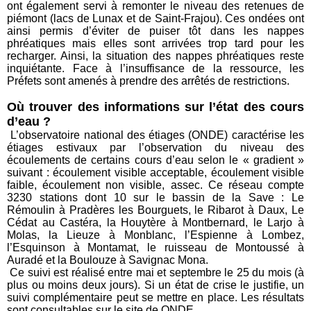
ont également servi à remonter le niveau des retenues de
piémont (lacs de Lunax et de Saint-Frajou). Ces ondées ont
ainsi permis d’éviter de puiser tôt dans les nappes
phréatiques mais elles sont arrivées trop tard pour les
recharger. Ainsi, la situation des nappes phréatiques reste
inquiétante. Face à l’insuffisance de la ressource, les
Préfets sont amenés à prendre des arrêtés de restrictions.
Où trouver des informations sur l’état des cours
d’eau ?
L’observatoire national des étiages (ONDE) caractérise les
étiages estivaux par l’observation du niveau des
écoulements de certains cours d’eau selon le « gradient »
suivant : écoulement visible acceptable, écoulement visible
faible, écoulement non visible, assec. Ce réseau compte
3230 stations dont 10 sur le bassin de la Save : Le
Rémoulin à Pradères les Bourguets, le Ribarot à Daux, Le
Cédat au Castéra, la Houytère à Montbernard, le Larjo à
Molas, la Lieuze à Monblanc, l’Espienne à Lombez,
l’Esquinson à Montamat, le ruisseau de Montoussé à
Auradé et la Boulouze à Savignac Mona.
Ce suivi est réalisé entre mai et septembre le 25 du mois (à
plus ou moins deux jours). Si un état de crise le justifie, un
suivi complémentaire peut se mettre en place. Les résultats
sont consultables sur le site de ONDE.