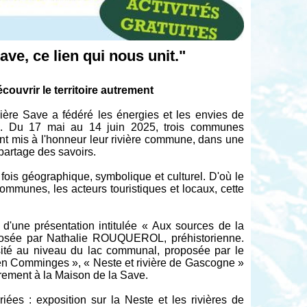
Save, ce lien qui nous unit."
couvrir le territoire autrement
vière Save a fédéré les énergies et les envies de
lles. Du 17 mai au 14 juin 2025, trois communes
 ont mis à l'honneur leur rivière commune, dans une
 partage des savoirs.
la fois géographique, symbolique et culturel. D'où le
communes, les acteurs touristiques et locaux, cette
r d'une présentation intitulée « Aux sources de la
xposée par Nathalie ROUQUEROL, préhistorienne.
rsité au niveau du lac communal, proposée par le
is en Comminges », « Neste et rivière de Gascogne »
brement à la Maison de la Save.
iées : exposition sur la Neste et les rivières de