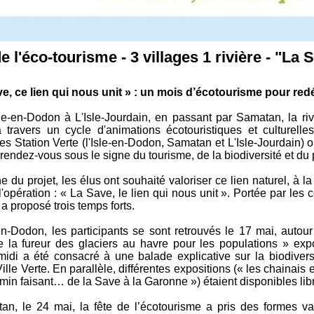
e l'éco-tourisme - 3 villages 1 rivière - "La 
e, ce lien qui nous unit » : un mois d’écotourisme pour redé
le-en-Dodon à L'Isle-Jourdain, en passant par Samatan, la ri
à travers un cycle d'animations écotouristiques et culture
ées Station Verte (l'Isle-en-Dodon, Samatan et L'Isle-Jourdain)
 rendez-vous sous le signe du tourisme, de la biodiversité et du
ine du projet, les élus ont souhaité valoriser ce lien naturel, à 
'opération : « La Save, le lien qui nous unit ». Portée par les 
e a proposé trois temps forts.
-en-Dodon, les participants se sont retrouvés le 17 mai, autou
e la fureur des glaciers au havre pour les populations » e
midi a été consacré à une balade explicative sur la biodive
ille Verte. En parallèle, différentes expositions (« les chaina
min faisant… de la Save à la Garonne ») étaient disponibles li
n, le 24 mai, la fête de l’écotourisme a pris des formes var