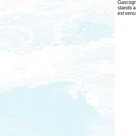
Gascogn
stands a
est venu