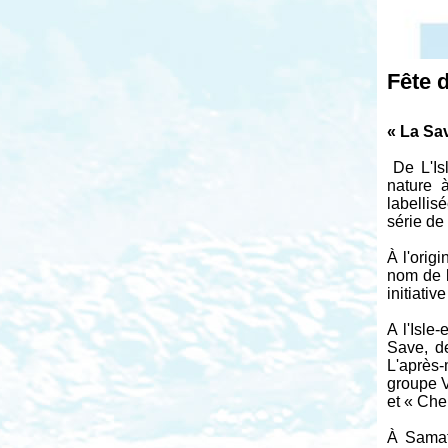
Fête d
« La Sav
De L'Is
nature 
labellis
série de
À l'orig
nom de l
initiativ
A l'Isle
Save, d
L'après-
groupe V
et « Che
À Samata