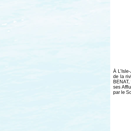
À L’Isle
de la ri
BENAT, 
ses Affl
par le S