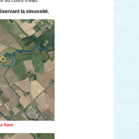
our du cours d'eau.
éservant la sinuosité
,
 la Save