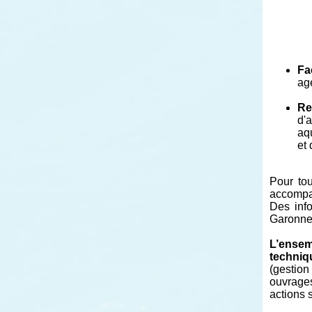
Fa
ag
Re
d'
aqu
et
Pour to
accompag
Des inf
Garonne 
L’ensem
techniqu
(gestion
ouvrage
actions s