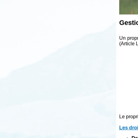
Gestio
Un propr
(Article
Le propr
Les droi