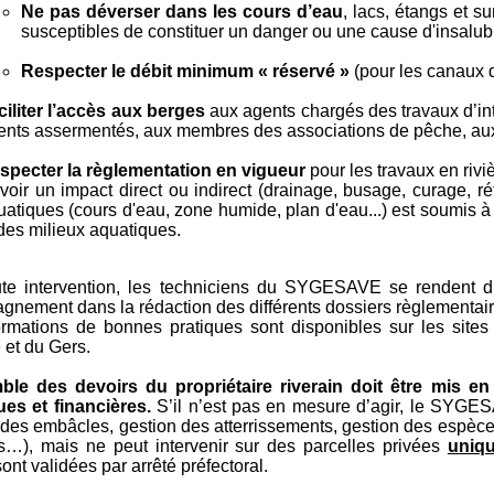
Ne pas déverser dans les cours d’eau
, lacs, étangs et s
susceptibles de constituer un danger ou une cause d'insalubr
Respecter le débit minimum « réservé »
(pour les canaux d
ciliter l’accès aux berges
aux agents chargés des travaux d’int
ents assermentés, aux membres des associations de pêche, aux 
specter la règlementation en vigueur
pour les travaux en riviè
avoir un impact direct ou indirect (drainage, busage, curage, r
atiques (cours d'eau, zone humide, plan d'eau...) est soumis à p
 des milieux aquatiques.
ute intervention, les techniciens du SYGESAVE se rendent d
nement dans la rédaction des différents dossiers règlementaire
ormations de bonnes pratiques sont disponibles sur les site
et du Gers.
ble des devoirs du propriétaire riverain doit être mis e
es et financières.
S’il n’est pas en mesure d’agir, le SYGESA
 des embâcles, gestion des atterrissements, gestion des espèces
s…), mais ne peut intervenir sur des parcelles privées
uniqu
ont validées par arrêté préfectoral.