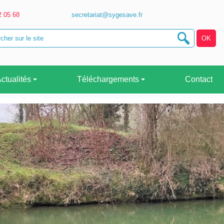
2 05 68
secretariat@sygesave.fr
ctualités
Téléchargements
Contact