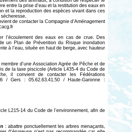
uvement des animaux, à condition de respecter le
ère entre la prise d’eau et la restitution des eaux en
ion et la reproduction des espèces vivant dans ces
e sécheresse.
 convient de contacter la Compagnie d’Aménagement
acg.fr
rber l’écoulement des eaux en cas de crue. Des
ède un Plan de Prévention du Risque inondation
rente à l’eau, située en haut de berge, avec hauteur
re membre d’une Association Agrée de Pêche et de
s de la taxe piscicole (Article L435-4 du Code de
che, il convient de contacter les Fédérations
36 / Gers : 05.62.63.41.50 / Haute-Garonne :
cle L215-14 du Code de l’environnement, afin de
on
: abattre ponctuellement les arbres menaçants,
amier (l’épareuse n’est pas recommandée car elle