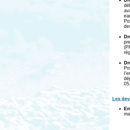
Dr
déb
av
ea
Po
de
Dr
pr
(PP
rè
Dr
Pr
l’
dé
05
Les devo
En
ma