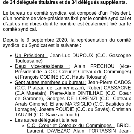
de 34 délégués titulaires et de 34 délégués suppléants.
Le bureau du comité syndical est composé d’un Président,
d’un nombre de vice-présidents fixé par le comité syndical et
d’autres membres dont le nombre est également fixé par le
comité syndical.
Depuis le 9 septembre 2020, la représentation du comité
syndical du Syndicat est la suivante :
Un Président :
Jean-Luc DUPOUX (C.C. Gascogne
Toulousaine)
Deux vice-présidents :
Alain FRECHOU (vice-
Président de la C.C. Cœur et Coteaux du Comminges)
et François CODINE (C.C. Hauts Tolosans)
Sept autres membres du bureau :
Jean-Pierre CABOS
(C.C. Plateau de Lannemezan), Robert CASSAGNE
(C.A Muretain), Pierre-Alain DINTILHAC (C.C. Cœur
de Garonne), Georges DE LORENZI (C.C. Coteaux
Arrats Gimone), Eliane MARSIGLIO (C.C. Bastides de
Lomagne), Josette ROUDIE (C.C. du Savès), Christian
TAUZIN (C.C. Save au Touch)
Les autres délégués titulaires :
C.C. Cœur et Coteaux du Comminges :
BRIOL
Laurent, DAVEZAC Alain, FORTASSIN Jean-