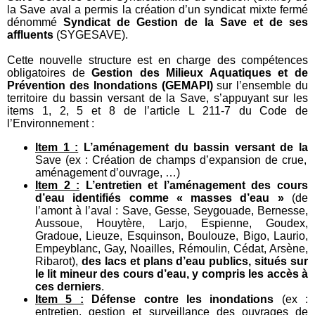
la Save aval a permis la création d’un syndicat mixte fermé
dénommé
Syndicat de Gestion de la Save et de ses
affluents
(SYGESAVE).
Cette nouvelle structure est en charge des compétences
obligatoires de
Gestion des Milieux Aquatiques et de
Prévention des Inondations (GEMAPI)
sur l’ensemble du
territoire du bassin versant de la Save, s’appuyant sur les
items 1, 2, 5 et 8 de l’article L 211-7 du Code de
l’Environnement :
Item 1 :
L’aménagement du bassin versant de la
Save (ex : Création de champs d’expansion de crue,
aménagement d’ouvrage, …)
Item 2 :
L’entretien et l’aménagement des cours
d’eau identifiés comme « masses d’eau »
(de
l’amont à l’aval : Save, Gesse, Seygouade, Bernesse,
Aussoue, Houytère, Larjo, Espienne, Goudex,
Gradoue, Lieuze, Esquinson, Boulouze, Bigo, Laurio,
Empeyblanc, Gay, Noailles, Rémoulin, Cédat, Arsène,
Ribarot),
des lacs et plans d’eau publics, situés sur
le lit mineur des cours d’eau, y compris les accès à
ces derniers
.
Item 5 :
Défense contre les inondations
(ex :
entretien, gestion et surveillance des ouvrages de