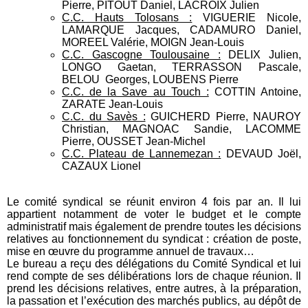
Pierre, PITOUT Daniel, LACROIX Julien
C.C. Hauts Tolosans :
VIGUERIE Nicole,
LAMARQUE Jacques, CADAMURO Daniel,
MOREEL Valérie, MOIGN Jean-Louis
C.C. Gascogne Toulousaine :
DELIX Julien,
LONGO Gaetan, TERRASSON Pascale,
BELOU Georges, LOUBENS Pierre
C.C. de la Save au Touch :
COTTIN Antoine,
ZARATE Jean-Louis
C.C. du Savès :
GUICHERD Pierre, NAUROY
Christian, MAGNOAC Sandie, LACOMME
Pierre, OUSSET Jean-Michel
C.C. Plateau de Lannemezan :
DEVAUD Joël,
CAZAUX Lionel
Le comité syndical se réunit environ 4 fois par an. Il lui
appartient notamment de voter le budget et le compte
administratif mais également de prendre toutes les décisions
relatives au fonctionnement du syndicat : création de poste,
mise en œuvre du programme annuel de travaux…
Le bureau a reçu des délégations du Comité Syndical et lui
rend compte de ses délibérations lors de chaque réunion. Il
prend les décisions relatives, entre autres, à la préparation,
la passation et l’exécution des marchés publics, au dépôt de