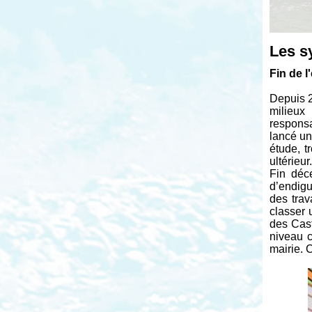
Les s
Fin de 
Depuis 2
milieux
responsa
lancé un
étude, t
ultérieur.
Fin déc
d’endigu
des trav
classer
des Cast
niveau 
mairie. 