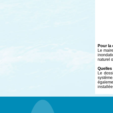
Pour la
Le maire
inondati
naturel 
Quelles
Le dossi
système,
égalemen
installé