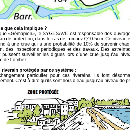
ce que cela implique ?
 que «Gémapien», le SYGESAVE est responsable des ouvrages
au de protection, dans le cas de Lombez Q10-5cm. Ce niveau est
nd à une crue qui a une probabilité de 10% de survenir chaq
ien, des inspections périodiques et des travaux. Des astrein
 puissent surveiller les digues lors d’une crue jusqu’au nivea
e de Lombez.
 riverain protégés par ce système :
hangement particulier pour ces riverains. Ils font désorm
ement. C’est-à-dire qu’ils sont hors d’eau jusqu’au niveau de p