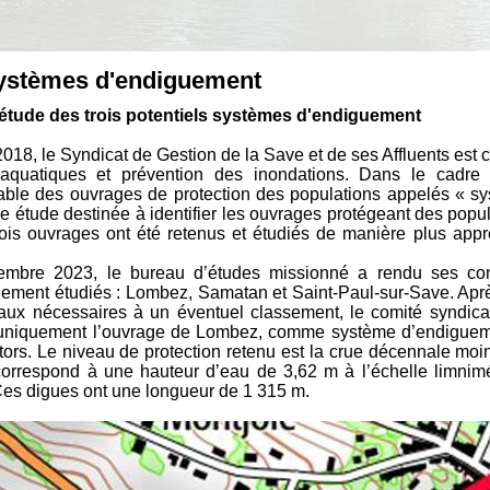
ystèmes d'endiguement
l'étude des trois potentiels systèmes d'endiguement
018, le Syndicat de Gestion de la Save et de ses Affluents est
 aquatiques et prévention des inondations. Dans le cadre 
ble des ouvrages de protection des populations appelés « sy
e étude destinée à identifier les ouvrages protégeant des popul
rois ouvrages ont été retenus et étudiés de manière plus app
embre 2023, le bureau d’études missionné a rendu ses concl
ement étudiés : Lombez, Samatan et Saint-Paul-sur-Save. Aprè
aux nécessaires à un éventuel classement, le comité syndica
 uniquement l’ouvrage de Lombez, comme système d’endiguemen
ors. Le niveau de protection retenu est la crue décennale moin
correspond à une hauteur d’eau de 3,62 m à l’échelle limnim
Ces digues ont une longueur de 1 315 m.