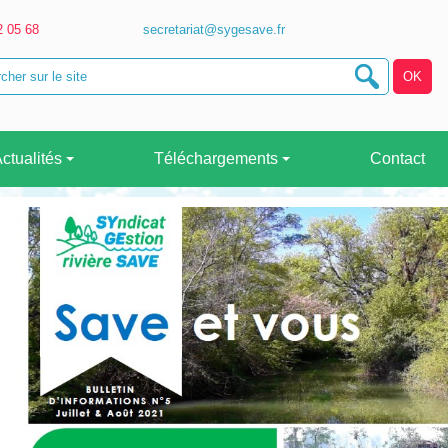
2 05 68
secretariat@sygesave.fr
ctualités
Téléchargements
Contact