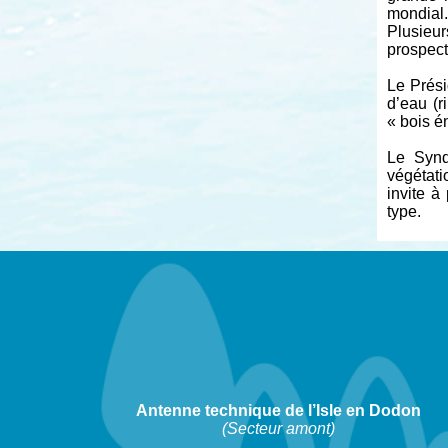
mondial.
Plusieur
prospect
Le Prés
d’eau (
« bois é
Le Synd
végétati
invite à
type.
Antenne technique de l’Isle en Dodon
(Secteur amont)