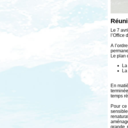
Réuni
Le 7 avr
l’Office
A l’ordr
permanen
Le plan 
La
La
En matiè
terminée
temps ré
Pour ce 
sensible
renatura
aménagem
grande 