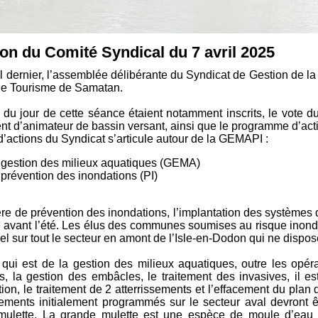
on du Comité Syndical du 7 avril 2025
il dernier, l’assemblée délibérante du Syndicat de Gestion de la 
 de Tourisme de Samatan.
e du jour de cette séance étaient notamment inscrits, le vote d
t d’animateur de bassin versant, ainsi que le programme d’act
d’actions du Syndicat s’articule autour de la GEMAPI :
 gestion des milieux aquatiques (GEMA)
 prévention des inondations (PI)
re de prévention des inondations, l’implantation des systèmes d
 avant l’été. Les élus des communes soumises au risque inond
el sur tout le secteur en amont de l’Isle-en-Dodon qui ne dispos
qui est de la gestion des milieux aquatiques, outre les opérat
s, la gestion des embâcles, le traitement des invasives, il
tion, le traitement de 2 atterrissements et l’effacement du plan
ents initialement programmés sur le secteur aval devront êtr
mulette. La grande mulette est une espèce de moule d’eau d